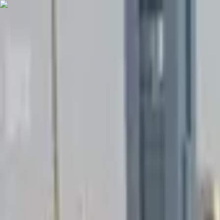
Jarayid
.com