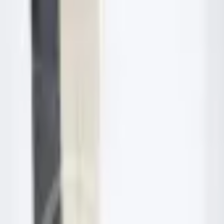
Jarayid
.com