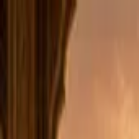
Jarayid
.com