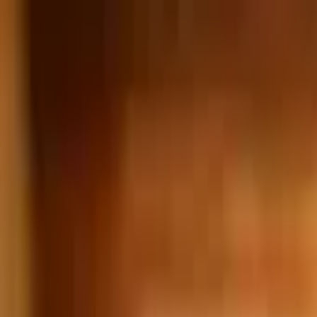
Jarayid
.com