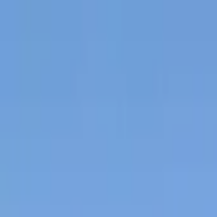
Jarayid
.com