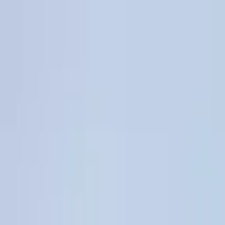
Jarayid
.com