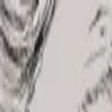
Jarayid
.com