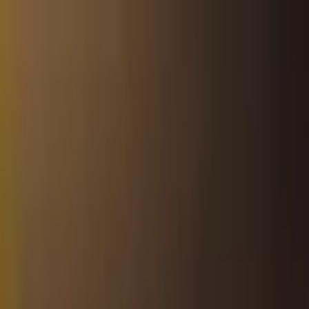
Jarayid
.com