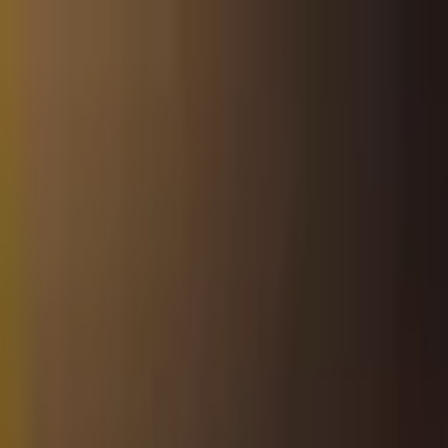
Jarayid
.com