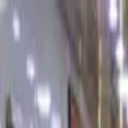
Jarayid
.com