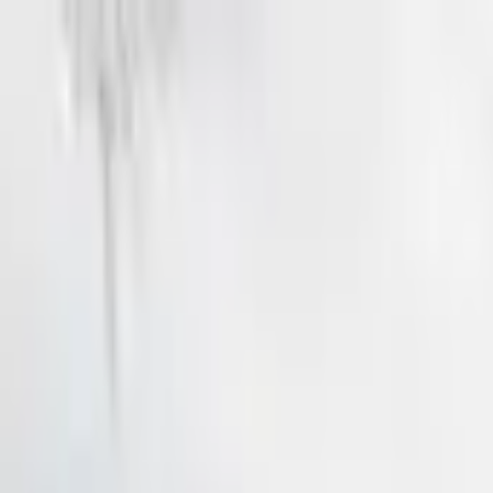
Jarayid
.com