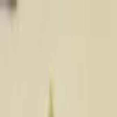
Jarayid
.com