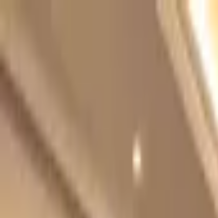
Jarayid
.com