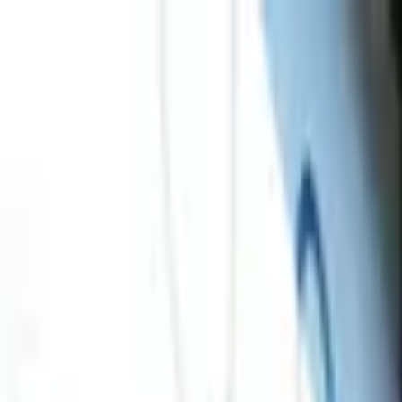
Jarayid
.com