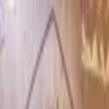
Jarayid
.com