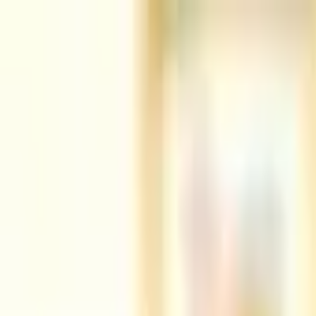
Jarayid
.com