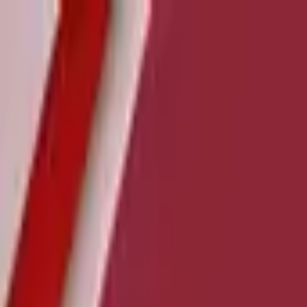
Jarayid
.com