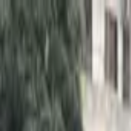
Jarayid
.com