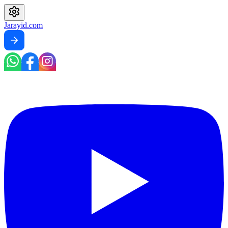
Jarayid
.com